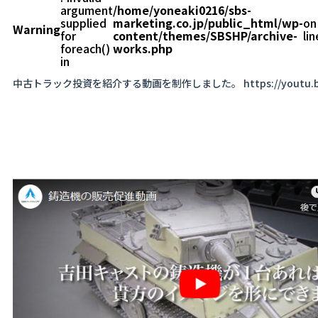
argument
/home/yoneaki0216/sbs-
supplied
marketing.co.jp/public_html/wp-
on
Warning
for
content/themes/SBSHP/archive-
lin
foreach()
works.php
in
中古トラック投資を紹介する動画を制作しました。 https://youtu.b