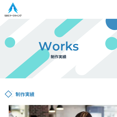
W
o
r
k
s
HOME
制
作
実
績
サービス
実績
コラム
制作実績
会社概要